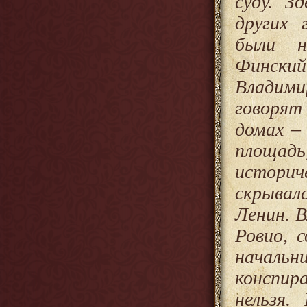
суду. З
других 
были н
Финский
Владими
говорят
домах –
площадь
истори
скрывал
Ленин. 
Ровио, 
началь
конспи
нельзя.