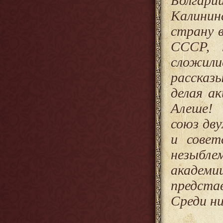
Болгари
Калинин
страну 
СССР, 
сложил
рассказ
делая а
Алеше! 
союз дв
и совет
незыбл
академи
предста
Среди ни