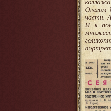
коллажа
Олегом 
части. 
И я пон
множес
геликоп
портрет