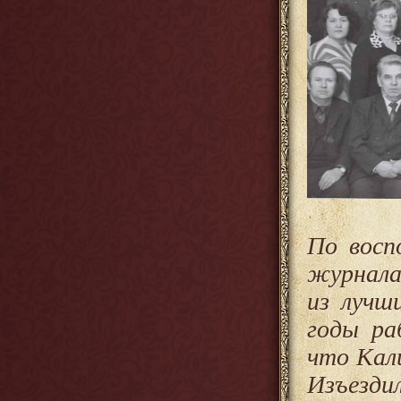
По восп
журнала
из лучш
годы ра
что Кал
Изъезди