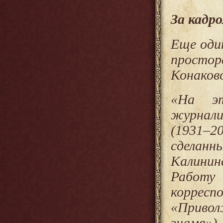
За кадро
Еще оди
просто
Конаков
«
На эт
журнали
(1931–
сделан
Калининс
Работ
корресп
«Привол
знамя»)