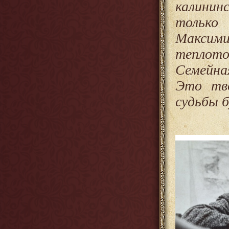
калинин
только
Максими
теплот
Семейна
Это тво
судьбы б