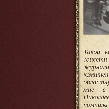
Такой к
соцсети
журнал
комитет
областн
мне в 
Николае
помнил