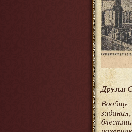
Друзья 
Вообще 
задания,
блестящ
наверня