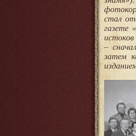
фотокор
стал от
газете 
истоков
– снача
затем к
изданием