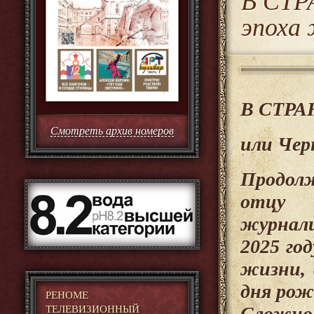
В СТР
эпоха
В СТРА
Смотреть архив номеров
или Чер
Продолж
отцу 
журнали
2025 го
жизни, 
дня рож
РЕНОМЕ
Сложно
ТЕЛЕВИЗИОННЫЙ