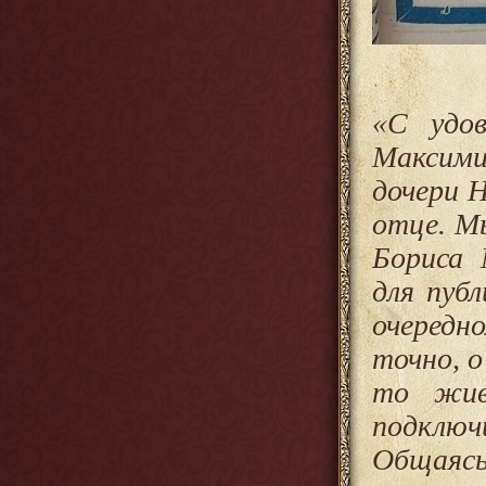
«
С удов
Максими
дочери 
отце. Мы
Бориса 
для пуб
очередн
точно, о
то жив
подключ
Общаяс