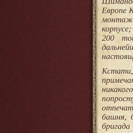
Шимано
Европе 
монтаж 
корпусе
200 то
дальней
настоящ
Кстати
примеч
никаког
попрост
отпечат
башня, 
бригад