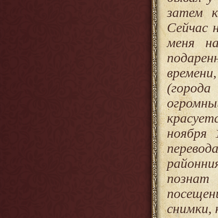
затем к
Сейчас 
меня н
подарен
времени
(города
огромн
красует
ноября 
перевода
районни
познат
посещен
снимки,