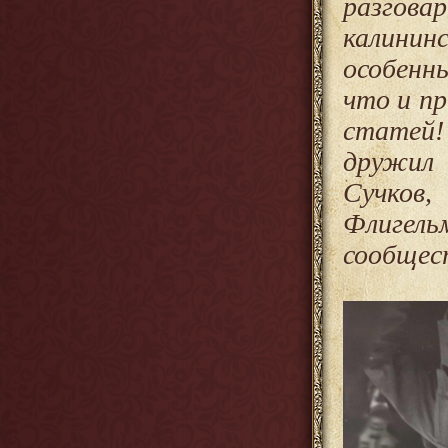
разгова
калинин
особенн
что и пр
статей!
дружил 
Сучков
Флигел
сообщес