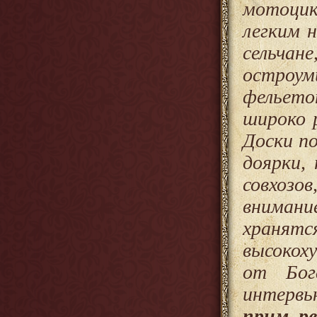
мотоцик
легким 
сельчан
остроуми
фельет
широко 
Доски п
доярки,
совхозо
внимани
хранятс
высокох
от Бог
интервь
прим. ре