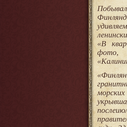
Побывал
Финлян
удивляе
ленинск
«В квар
фото, 
«Калинин
«
Финлян
гранитн
морских
укрывш
послеию
правител