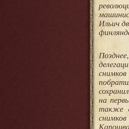
револю
машини
Ильич дв
финлянд
Позднее
делегац
снимк
побрат
сохранил
на перв
также с
снимков 
Капошва