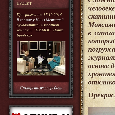
ПРОЕКТ
человек
скатить
Программа от 17.10.2014
В гостях у Нины Метлиной
Максими
руководитель известной
компании "ТВЕМОС" Нонна
в сапог
Бродская
который
погруж
журнали
основе 
хроник
отклик
Смотреть все передачи
Прекрас