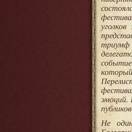
состоя
фестива
уголков
предста
триумф 
делегат
событие
которы
Перелис
фестива
эмоций. 
публико
Не один