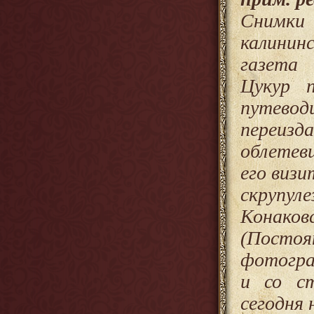
Снимки 
калинин
газета
Цукур п
путево
переиз
облетев
его визи
скрупу
Конак
(Посто
фотограф
и со с
сегодня