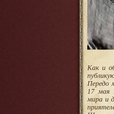
Как и о
публику
Передо 
17 мая 
мира и 
прияте