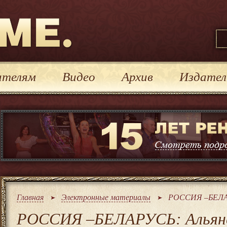
иты Реноме
ателям
Видео
Архив
Издател
Главная
Электронные материалы
РОССИЯ –БЕЛАРУ
РОССИЯ –БЕЛАРУСЬ: Альянс