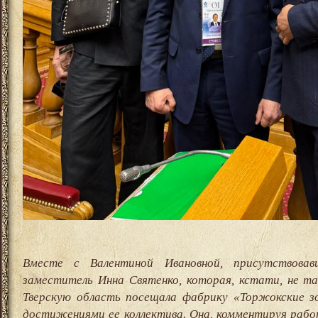
Вместе с Валентиной Ивановной, присутствова
заместитель Инна Святенко, которая, кстати, не так
Тверскую область посещала фабрику «Торжокские з
достижениями ее коллектива. Она, комментируя раб