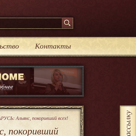
ьство
Контакты
СЬ: Альянс, покоривший всех!
, покоривший