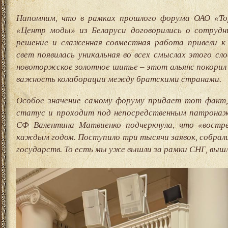
Напомним, что в рамках прошлого форума ОАО «Т
«Центр моды» из Беларуси договорились о сотрудн
решение и слаженная совместная работа привели к
свет появилась уникальная во всех смыслах этого сло
новоторжское золотное шитье – этот альянс покорил в
важность колаборации между братскими странами.
Особое значение самому форуму придает тот факт,
статус и проходит под непосредственным патрона
СФ Валентина Матвиенко подчеркнула, что «востр
каждым годом. Поступило три тысячи заявок, собрали
государств. То есть мы уже вышли за рамки СНГ, вышл