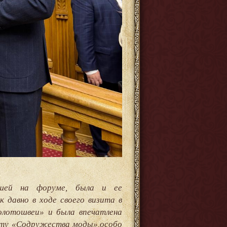
вшей на форуме, была и ее
 давно в ходе своего визита в
олотошвеи» и была впечатлена
оту «Содружества моды»,особо