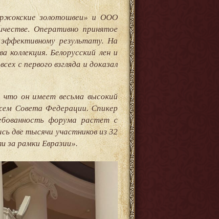
оржокские золотошвеи» и ООО
ичестве. Оперативно принятое
 эффективному результату. На
ва коллекция. Белорусский лен и
сех с первого взгляда и доказал
 что он имеет весьма высокий
жем Совета Федерации. Спикер
ебованность форума растет с
сь две тысячи участников из 32
и за рамки Евразии».