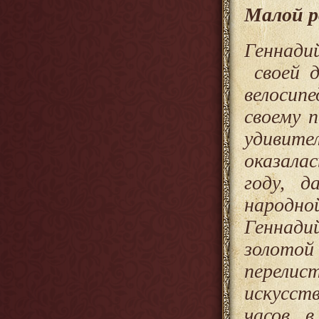
Малой р
Геннади
своей д
велосип
своему 
удивит
оказала
году, д
народно
Геннади
золотой
перели
искусст
часов в