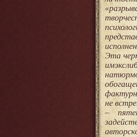
«разры
творчес
психол
предс
исполне
Эта чер
имэксли
натюрмо
обогащ
фактурн
не встр
– пяте
задейст
авторск