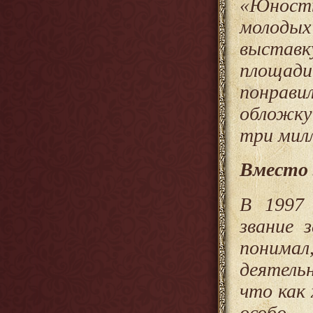
«Юность
молоды
выставк
площад
понрави
обложку
три мил
Вместо 
В 1997 
звание 
понимал
деятель
что как
особо 