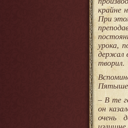
произво
крайне н
При это
препод
постоян
урока, 
держал в
творил.
Вспоми
Пятыше
– В те г
он каза
очень 
излишне