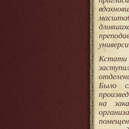
вдохно
масштаб
длившихс
препод
универс
Кстати 
заступи
отделен
Было с
произвед
на зак
органи
помещ