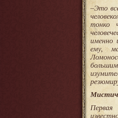
–Это вс
человек
тонко 
человеч
именно 
ему, м
Ломонос
больши
изумите
резюмиру
Мистиче
Перва
извест