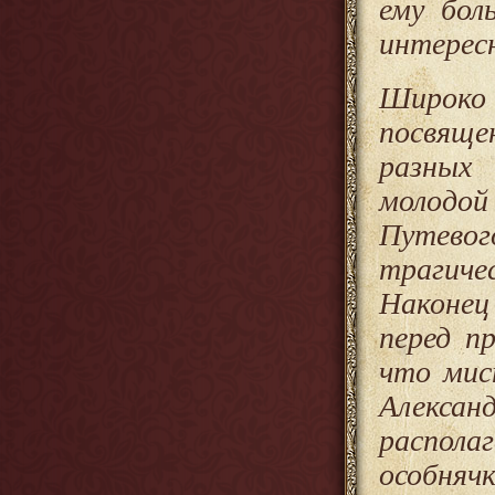
ему бол
интере
Широко 
посвящ
разных
молодой
Путевог
трагич
Наконец
перед п
что мис
Алексан
распола
особняч