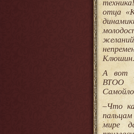
техника
отца «К
динамик
молодос
желаний
непреме
Клюшин
А вот р
ВТОО «
Самойло
–Что ка
пальцам
мире д
приглас