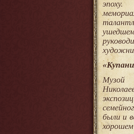
эпоху.
мемор
талантл
ушедшем
руково
художни
«Купани
Музой 
Николае
экспози
семейно
были и в
хороше