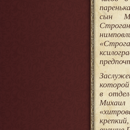
пареньк
сын М
Строган
нимповл
«Строг
ксилог
предпоч
Заслуже
которой
в отдел
Михаил
«хитров
крепки
внешне Г