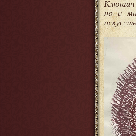
Клюшин 
но и мн
искусств