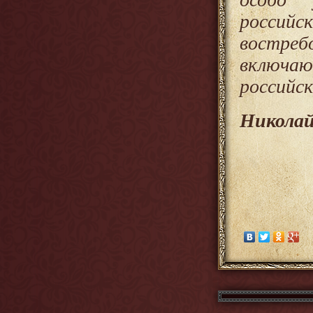
российс
востре
включаю
российск
Никола