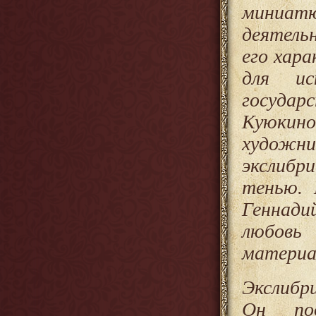
миниат
деятельн
его хара
для ис
госуда
Куюкин
художн
экслибри
тенью. 
Геннади
любовь
материа
Экслибр
Он по