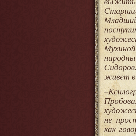
выжить 
Старший
Младший
поступ
художе
Мухино
народн
Сидоров
живет в
–Ксилог
Пробова
художес
не прос
как гов