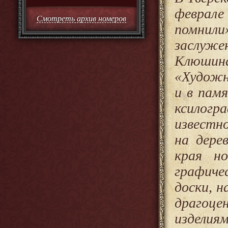
феврале
Смотреть архив номеров
помнил
заслуже
Клюшин
«Художн
и в пам
ксилог
известн
на дере
края н
графиче
доски, 
драгоц
изделия