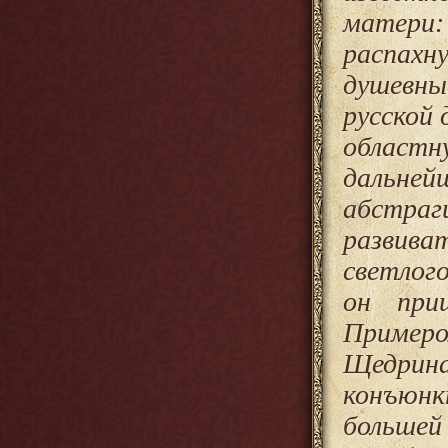
матери
распахн
душевны
русской 
област
дальней
абстраги
развива
светлог
он при
Пример
Щедрина
конъюнк
большей