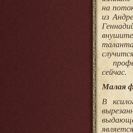
на пото
из Андр
Генна
внушите
таланта
случи
профес
сейчас.
Малая ф
В ксило
вырезан
выдающе
являетс