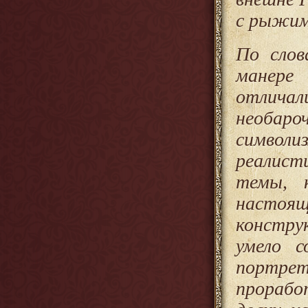
с рыжим
По слов
манере
отличал
необар
символи
реалист
темы, 
настоя
констру
умело с
портре
прораб