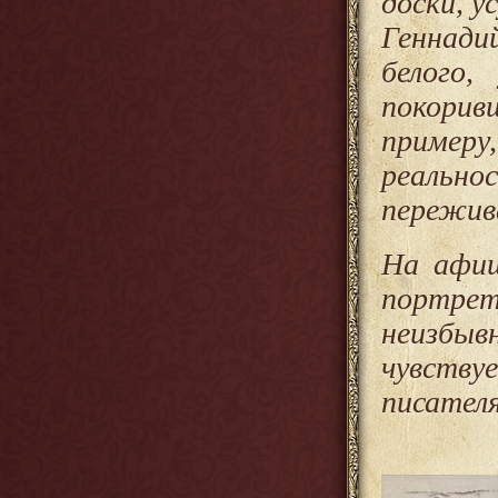
доски, у
Геннади
белого,
покорив
примеру
реальн
пережив
На афиш
портре
неизбыв
чувствуе
писател