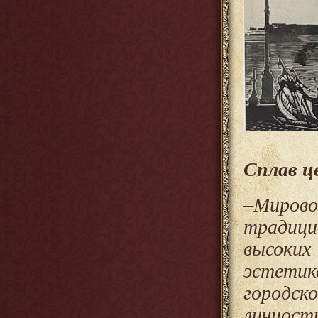
Сплав ц
–Мирово
традици
высоких
эстети
городс
личнос