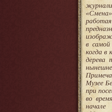
журнал
«Смена»
работа
предназ
изображ
в самой
когда в 
дерева 
нынешн
Примеча
Музее Б
при посе
во врем
начале