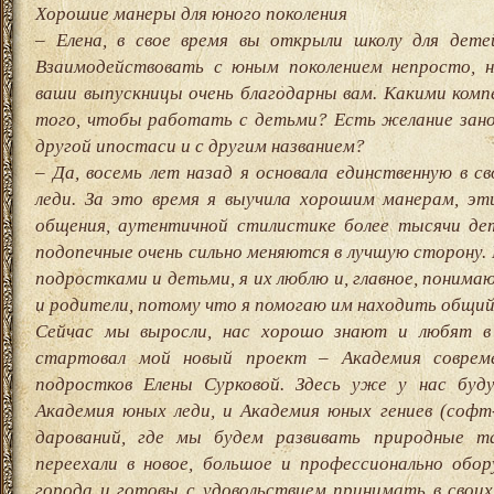
Хорошие манеры для юного поколения
– Елена, в свое время вы открыли школу для дете
Взаимодействовать с юным поколением непросто, но
ваши выпускницы очень благодарны вам. Какими ком
того, чтобы работать с детьми? Есть желание зано
другой ипостаси и с другим названием?
– Да, восемь лет назад я основала единственную в с
леди. За это время я выучила хорошим манерам, эти
общения, аутентичной стилистике более тысячи дет
подопечные очень сильно меняются в лучшую сторону.
подростками и детьми, я их люблю и, главное, понима
и родители, потому что я помогаю им находить общий
Сейчас мы выросли, нас хорошо знают и любят в 
стартовал мой новый проект – Академия соврем
подростков Елены Сурковой. Здесь уже у нас буд
Академия юных леди, и Академия юных гениев (софт
дарований, где мы будем развивать природные 
переехали в новое, большое и профессионально обо
города и готовы с удовольствием принимать в свои