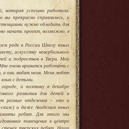
й, которая успешно работала.
 вы прекрасно справлялись, и
петенциями нужно обладать для
во начать проект, возможно, в
воем роде в России Школу юных
кету, искусству невербального
ей и подростков в Твери. Мои
 Мне очень нравится работать с
ю, а они любят меня. Меня любят
 язык с детьми.
городе, и поэтому в декабре
енного развития для детей и
ут разные отделения – это и
-скилс) и даже Академия юных
таланты ребят. Для этого мы
рудованное помещение в центре
х стенах тверских ребят. Наши