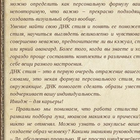
можно определить как персональную формулу ваш
неповторимую, что важно – прекрасно подходя
создавать визуальный образ вообще.
Умение найти свою ДНК стиля и понять ее поможе
стиля, научиться выглядеть великолепно и чувство
совершенно неважно, предпочитаете ли вы кэжуал, сп
или яркий авангард. Более того, когда вы знаете и
гораздо проще составлять комплекты в различных ст
себе вещи разного настроения.
ДНК стиля – это в первую очередь отражение вашег
словами, это некая формула персонального стиля, 
окружающие. ДНК помогает сделать образы умес
подчеркивает вашу индивидуальность.
Имидж – для карьеры!
– Правильно мы понимаем, что работа стилиста
рамками подбора лука, нюансов макияжа и прически? 
никто не отменял. Можно узнать о закулисье ваш
создаете образ человеку? Какими знаниями руководст
– Да, абсолютно правильно. Я не просто имиджмейкер 