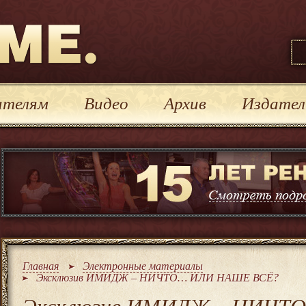
иты Реноме
ателям
Видео
Архив
Издател
Главная
Электронные материалы
Эксклюзив ИМИДЖ – НИЧТО… ИЛИ НАШЕ ВСЁ?