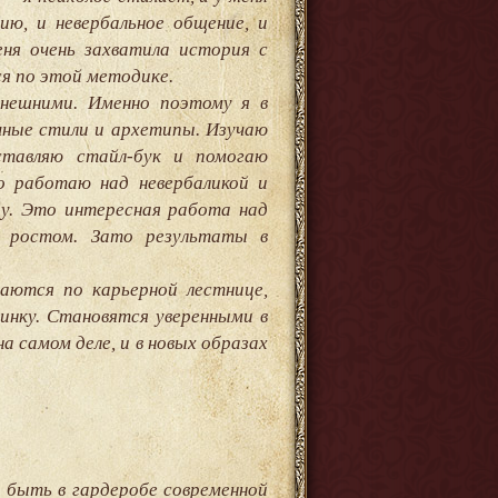
ию, и невербальное общение, и
еня очень захватила история с
ся по этой методике.
внешними. Именно поэтому я в
чные стили и архетипы. Изучаю
ставляю стайл-бук и помогаю
о работаю над невербаликой и
ру. Это интересная работа над
м ростом. Зато результаты в
аются по карьерной лестнице,
инку. Становятся уверенными в
а самом деле, и в новых образах
 быть в гардеробе современной