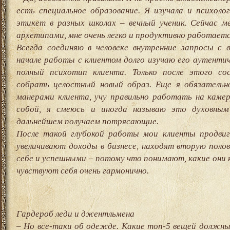
есть специальное образование. Я изучала и психолог
этикет в разных школах – вечный ученик. Сейчас м
архетипами, мне очень легко и продуктивно работает
Всегда соединяю в человеке внутренние запросы с 
начале работы с клиентом долго изучаю его аутенти
полный психотип клиента. Только после этого со
собрать целостный новый образ. Еще я обязательн
манерами клиента, учу правильно работать на каме
собой, я смеюсь и иногда называю это духовны
дальнейшем получаем потрясающие.
После такой глубокой работы мои клиенты продвиг
увеличивают доходы в бизнесе, находят вторую полов
себе и успешными – потому что понимают, какие они н
чувствуют себя очень гармонично.
Гардероб леди и джентльмена
– Но все-таки об одежде. Какие топ-5 вещей должны