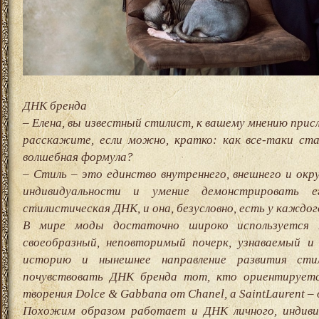
ДНК бренда
– Елена, вы известный стилист, к вашему мнению при
расскажите, если можно, кратко: как все-таки ст
волшебная формула?
– Стиль – это единство внутреннего, внешнего и о
индивидуальности и умение демонстрировать
стилистическая ДНК, и она, безусловно, есть у каждог
В мире моды достаточно широко используется 
своеобразный, неповторимый почерк, узнаваемый и 
историю и нынешнее направление развития сти
почувствовать ДНК бренда тот, кто ориентируетс
творения Dolce & Gabbana от Chanel, а SaintLaurent – 
Похожим образом работает и ДНК личного, индиви