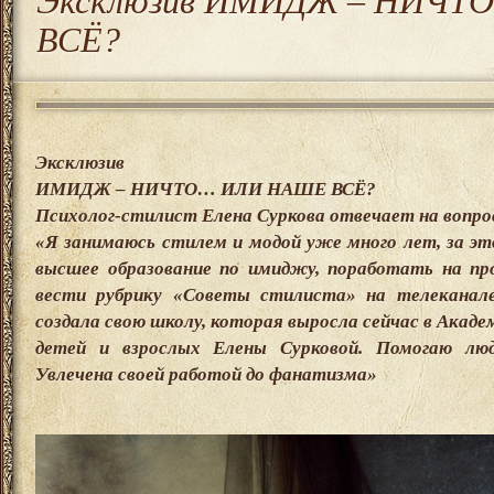
Эксклюзив ИМИДЖ – НИЧ
ВСЁ?
Эксклюзив
ИМИДЖ – НИЧТО… ИЛИ НАШЕ ВСЁ?
Психолог-стилист Елена Суркова отвечает на вопр
«Я занимаюсь стилем и модой уже много лет, за эт
высшее образование по имиджу, поработать на пр
вести рубрику «Советы стилиста» на телеканале
создала свою школу, которая выросла сейчас в Акаде
детей и взрослых Елены Сурковой. Помогаю люд
Увлечена своей работой до фанатизма»