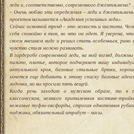
леди и, соответственно, современного джентльмена?
– Очень люблю эти определения – леди и джентльмены
проектов называется «Академия успешных леди».
Сейчас основной тренд – это легкость и чистота. Чел
себя спокойно в том, во что он одет. Я уверена, чт
своем внешнем виде и решил стать особенным, рано и
чувство стиля можно развивать.
В гардеробе современной леди, на мой взгляд, должн
пальто, платье, которое подчеркнет вашу индивид
актуального кроя, базовые стильные брюки, хорош
хочется еще добавить к этому списку базовые идеа
лодочки, но вы просили пять вещей.
Когда речь заходит о мужском образе, то в г
классическом, немного приталенном костюме-трой
кожаные туфли-оксфорды, строгая однотонная рубаш
пиджака, обязательный атрибут – часы.