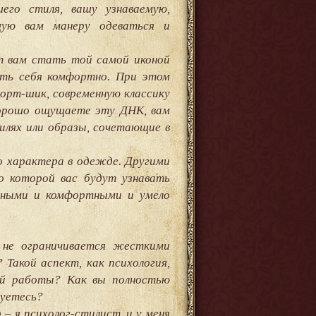
его стиля, вашу узнаваемую,
щую вам манеру одеваться и
т вам стать той самой иконой
вать себя комфортно. При этом
орт-шик, современную классику
 хорошо ощущаете эту ДНК, вам
илях или образы, сочетающие в
о характера в одежде. Другими
по которой вас будут узнавать
тными и комфортными и умело
 не ограничивается жесткими
Такой аспект, как психология,
ей работы? Как вы полностью
вуетесь?
– я психолог-стилист, и у меня