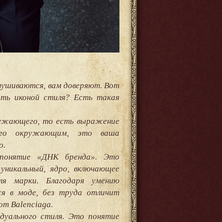
слушиваются, вам доверяют. Вот
ать иконой стиля? Есть такая
кружающего, то есть выражение
 его окружающим, это ваша
о.
понятие «ДНК бренда». Это
уникальный, ядро, включающее
ля марки. Благодаря умению
я в моде, без труда отличит
от Balenciaga.
дуального стиля. Это понятие